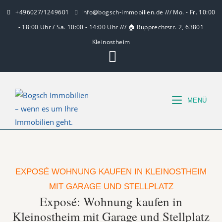
+496027/1249601
info@bogsch-immobilien.de /// Mo. - Fr. 10:00
- 18:00 Uhr / Sa. 10:00 - 14:00 Uhr /// 🏠 Rupprechtstr. 2, 63801
Kleinostheim
MENÜ
EXPOSÉ WOHNUNG KAUFEN IN KLEINOSTHEIM
MIT GARAGE UND STELLPLATZ
Exposé: Wohnung kaufen in
Kleinostheim mit Garage und Stellplatz