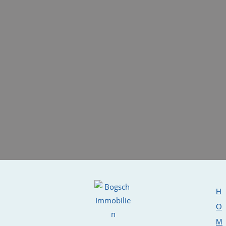
H
O
M