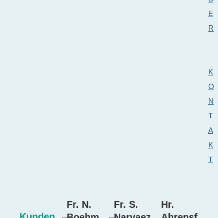
E
R
K
O
N
T
A
K
T
Fr. N.
Fr. S.
Hr.
Kunden
Boehm
Narvaez
Ahrensf