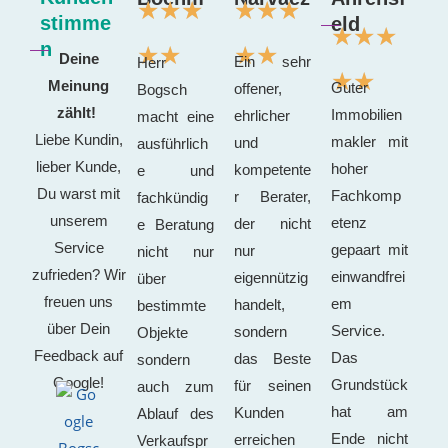
☆
☆
☆
★
★
★
stimme
eld
☆
☆
☆
n
☆
☆
★
★
Deine
Ein sehr
Herr
☆
☆
Meinung
Guter
offener,
Bogsch
zählt!
Immobilien
ehrlicher
macht eine
Liebe Kundin,
makler mit
und
ausführlich
lieber Kunde,
hoher
kompetente
e und
Du warst mit
Fachkomp
r Berater,
fachkündig
unserem
etenz
der nicht
e Beratung
Service
gepaart mit
nur
nicht nur
zufrieden? Wir
einwandfrei
eigennützig
über
freuen uns
em
handelt,
bestimmte
über Dein
Service.
sondern
Objekte
Feedback auf
Das
das Beste
sondern
Google!
Grundstück
für seinen
auch zum
hat am
Kunden
Ablauf des
Ende nicht
erreichen
Verkaufspr