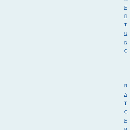
E
R
T
U
N
G
R
A
T
G
E
B