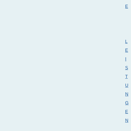
E
L
E
I
S
T
U
N
G
E
N