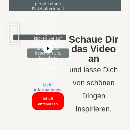
gerade einen
Platzhalterinhalt
von
YouTube
.
Um auf den
eigentlichen
Inhalt
zuzugreifen,
Schaue Dir
klicken Sie auf
die Schaltfläche
das Video
unten. Bitte
beachten Sie,
an
dass dabei
Daten an
Drittanbieter
und lasse Dich
weitergegeben
werden.
von schönen
Mehr
Informationen
Dingen
Inhalt
entsperren
inspirieren.