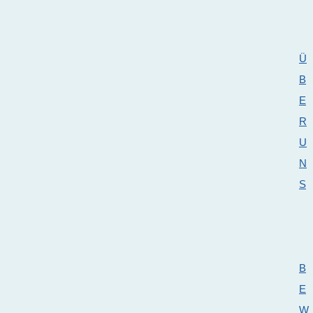
Ü
B
E
R
U
N
S
B
E
W